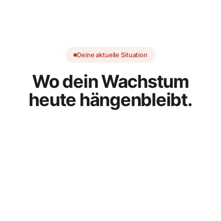
Deine aktuelle Situation
Wo dein Wachstum
heute hängenbleibt.
Umsatz /
in Mio
Billig-Angebot
Jahr
€
PV · 9,8 kWp + Sp
10
8
6
Mitarbeiter-Auslastung
4
schwankt wöchentlich
2
0
2021
2022
2023
2024
2025
2026
2027
Materialeinkauf wird zur
Aufträge verloren an