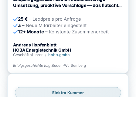
Umsetzung, proaktive Vorschläge — das flutscht
einfach.
25 €
–
Leadpreis pro Anfrage
3
–
Neue Mitarbeiter eingestellt
12+ Monate
–
Konstante Zusammenarbeit
Andreas Hopfenblatt
HOBA Energietechnik GmbH
Geschäftsführer
/
hoba.gmbh
Erfolgsgeschichte folgt
Baden-Württemberg
Mit Ton abspielen
Elektro Kummer
Wir setzen seit über einem Jahr auf
Anfragenfluss — trotz eigener interner Social-
Media-Abteilung. Der Schlüssel: konstante Ad-
Rotation und eine klare Vertriebsstrategie.