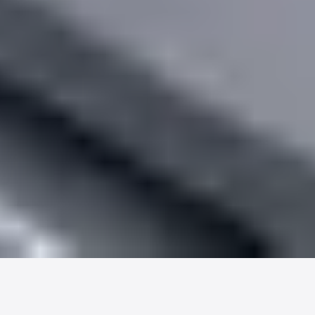
Markt & Recht
BEG-Reform ab 21. Juli 2026:
Wärmepumpen-Anfragen jetzt abschließen
Aus dem Haus
Anfragen kaufen für
Handwerker 2026: Termine statt Leads
einkaufen
Bereit, planbar an mehr Anfragen zu kommen?
Validierungsgespräch starten