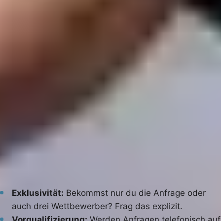
Erstgespräch
rechnen wir das für deinen Betrieb
konkret durch.
Worauf solltest du bei einer
Lead-Agentur achten?
Achte auf Exklusivität, Vorqualifizierung, Gewerk-
Spezialisierung und nachvollziehbare Referenzen.
Diese vier Punkte trennen seriöse Anbieter von
Vermittlern, die nur Kontakte weiterreichen.
Exklusivität:
Bekommst nur du die Anfrage oder
auch drei Wettbewerber? Frag das explizit.
Vorqualifizierung:
Werden Anfragen telefonisch auf