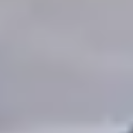
oder eine PV-Anlage aufs Dach wollen.
Nicht die Zahl der Anfragen entscheidet
über deinen Umsatz, sondern wie viele
davon zum Termin und zum Auftrag
werden.
Was kostet Kundengewinnung
für Dachdecker 2026?
Es gibt keinen Fixpreis, weil Kosten von Region,
Projekttyp und Wettbewerb abhängen. Sinnvoll ist es,
nicht in "Preis pro Lead", sondern in Kosten pro