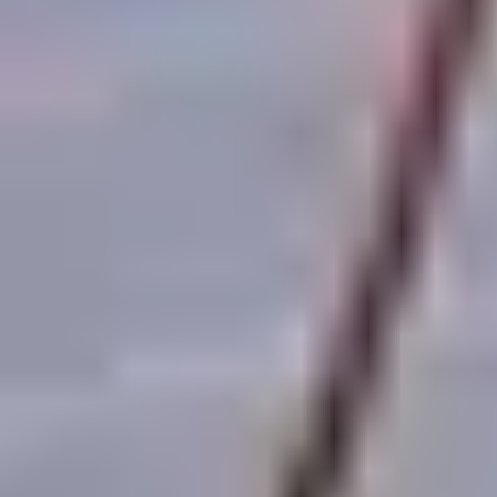
Wer sich zuerst beim Interessenten meldet, gewinnt
in der Regel den Auftrag. Bei exklusiven,
vorqualifizierten Anfragen solltest du innerhalb
weniger Minuten bis Stunden zurückrufen. Ein klarer
Prozess im Betrieb ist hier oft wichtiger als noch
mehr Anzeigenbudget.
Wie baust du lokale
Sichtbarkeit als Dachdecker
auf?
Lokale Sichtbarkeit entsteht durch ein vollständiges
Google-Unternehmensprofil, echte Bewertungen und
regionale Inhalte. Das ist der Kanal mit dem besten
langfristigen Verhältnis von Aufwand zu Ertrag.