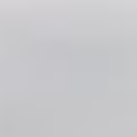
Warum verschiebt sich die
Nachfrage Richtung PV-Dach?
Weil Solar zur tragenden Säule der Stromversorgung
geworden ist und das Dach der zentrale Ort dafür
bleibt. Für Dachdecker ist PV kein Randthema mehr,
sondern ein eigenständiges Geschäftsfeld.
Die Stromerzeugung aus Photovoltaik erreichte 2025
ein neues Rekordhoch. Ihr Anteil an der heimischen
Stromerzeugung wuchs auf rund 18 Prozent.
Gleichzeitig ist der Bestand riesig: Mit aktuell 118
Gigawatt Gesamtleistung sind erst etwa 55 Prozent
des Ziels von 215 Gigawatt bis 2030 erreicht.