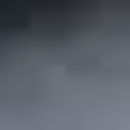
billige Massen-Leads. Der wichtigste Hebel ist nicht
mehr Budget, sondern Qualität und Geschwindigkeit:
Sprich nur mit Interessenten, die wirklich ein Projekt
haben, und melde dich schnell.
Genau darauf ist Anfragenfluss spezialisiert. Als
Agentur aus Freiburg haben wir über 270 Fachbetriebe
betreut und mehr als 2.000 Vor-Ort-Termine vermittelt,
mit exklusiven, telefonisch vorqualifizierten Anfragen
für PV-, Wärmepumpen-, SHK- und Dachbetriebe.
Wenn du wissen willst, wie viele qualifizierte Anfragen
in deinem Einzugsgebiet realistisch sind,
sichere dir
jetzt ein kostenloses Erstgespräch
oder
prüfe dein
Potenzial im Konfigurator
. Wir rechnen dir dein Gewerk
und deine Region konkret durch, ohne Marketing-
Versprechen.