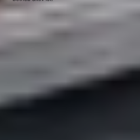
Diese Basis kostet vor allem Zeit, nicht Geld. Sie wirkt
aber langsam. Deshalb kombinierst du sie mit
bezahlter Werbung, die sofort Anfragen bringt.
Fazit: So gewinnst du 2026
planbar Dachdecker-Kunden
Der Markt bietet dir 2026 stabile Nachfrage in
Sanierung und PV-Dach, aber sie kommt nicht mehr
von allein. Wer planbar wachsen will, kombiniert
bezahlte Werbeanzeigen mit lokaler Sichtbarkeit und
setzt auf exklusive, vorqualifizierte Anfragen statt auf