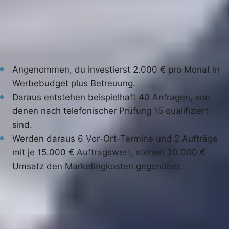
gewonnenem Auftrag zu denken.
Ein
Rechenbeispiel zur Veranschaulichung
(keine
garantierten Werte):
Angenommen, du investierst 2.000 € pro Monat in
Werbebudget plus Betreuung.
Daraus entstehen beispielhaft 40 Anfragen, von
denen nach telefonischer Prüfung 15 qualifiziert
sind.
Werden daraus 6 Vor-Ort-Termine und 2 Aufträge
mit je 15.000 € Auftragswert, stehen 30.000 €
Umsatz den Marketingkosten gegenüber.
Dieses Beispiel zeigt das Prinzip: Bei hochwertigen
Gewerken wie Dachsanierung und PV-Dach rechnet
sich bezahlte Kundengewinnung schnell, weil ein