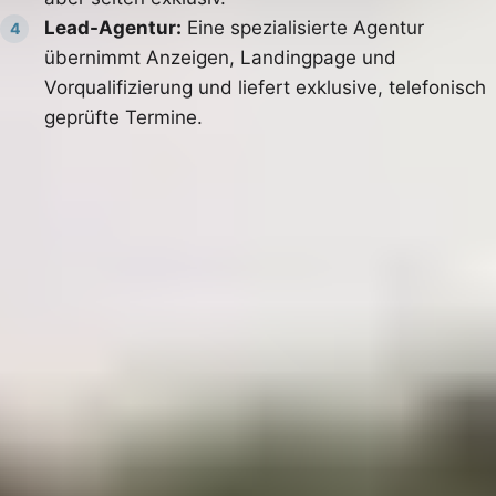
Lead-Agentur:
Eine spezialisierte Agentur
4
übernimmt Anzeigen, Landingpage und
Vorqualifizierung und liefert exklusive, telefonisch
geprüfte Termine.
FAUSTREGEL FÜR DEN KANAL-MIX
Bau parallel zur bezahlten Werbung immer deine
lokale Sichtbarkeit aus. Anzeigen bringen sofort
Anfragen, ein starkes Google-Profil senkt langfristig
deine Kosten pro Auftrag. Wer nur auf einen Kanal
setzt, wird abhängig.
Wie das in der Praxis funktioniert, zeigen wir dir in
unseren
Leistungen
und anhand echter
Referenzen
.