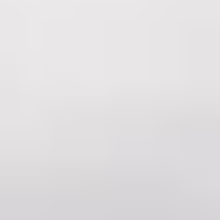
Wettbewerb um qualifizierte Projekte und um Personal
wird härter.
Auch strukturell ist der Markt kleinteilig. Das
Dachdeckerhandwerk bleibt stark kleinbetrieblich
geprägt: Rund 78 Prozent der Betriebe beschäftigen
weniger als zehn Arbeitnehmende. Für kleine und
mittlere Betriebe entscheidet damit lokale Sichtbarkeit
über den Erfolg. Wer in seinem Umkreis von 30 bis 50
Kilometern der erste Treffer bei "Dachsanierung" ist,
gewinnt die meisten guten Projekte.
Die Aufträge sind da. Die Frage ist nur, ob
der Kunde dich findet, bevor er den
Wettbewerber anruft.