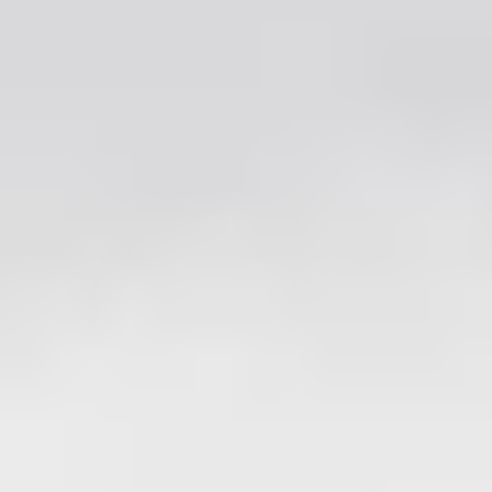
und die Nachfrage nach Sanierung und PV verlagert
sich immer stärker aufs Dach. Wer jetzt einen eigenen
Anfragenkanal aufbaut, macht sich unabhängig von
Zufall und Saison.
270+
2.000+
13,5
Mrd. €
von
vermittelte Vor-Ort-
Anfragenfluss
Termine
betreute
Branchenumsatz
Fachbetriebe
Dachdeckerhandwerk
2025 (ZVDH)