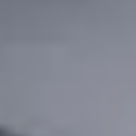
Mehr qualifizierte Anfragen für deinen
Betrieb?
Im Validierungsgespräch zeigen wir dir, wie das AFVQ-
System Vor-Ort-Termine in deinen Kalender bringt.
Validierungsgespräch starten
Weitere Beiträge
Markt & Recht
EEG-Reform 2027: Wie du 2026
als Verkaufsargument für mehr Abschlüsse
nutzt
Markt & Recht
Wärmepumpen-Anfragen trotz
Förderchaos 2026: So machst du Termine
draus