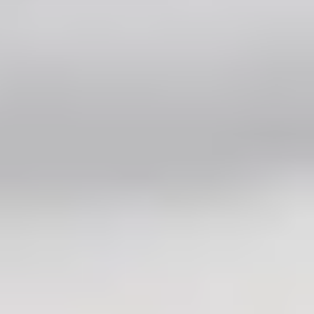
mit einem Batteriespeicher installiert. Zudem stehen
sie oft im Zusammenhang mit der Anschaffung einer
Wärmepumpe oder eines Elektroautos. Als Dachdecker
kannst du Sanierung und PV-Dach als Paket anbieten,
das erhöht Auftragswert und Abschlussquote.
Welche Kanäle bringen
Dachdeckern planbar
Anfragen?
Planbare Anfragen kommen aus vier Kanälen. Der Mix
aus bezahlten Anzeigen und lokaler Sichtbarkeit ist am
wirksamsten, weil er sowohl aktive Sucher als auch