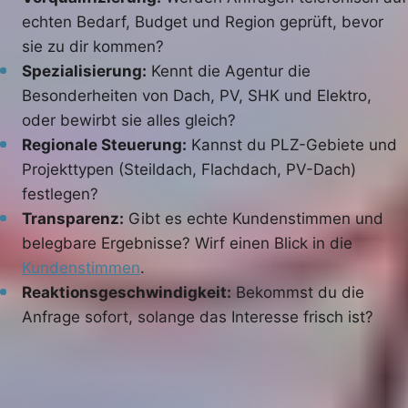
echten Bedarf, Budget und Region geprüft, bevor
sie zu dir kommen?
Spezialisierung:
Kennt die Agentur die
Besonderheiten von Dach, PV, SHK und Elektro,
oder bewirbt sie alles gleich?
Regionale Steuerung:
Kannst du PLZ-Gebiete und
Projekttypen (Steildach, Flachdach, PV-Dach)
festlegen?
Transparenz:
Gibt es echte Kundenstimmen und
belegbare Ergebnisse? Wirf einen Blick in die
Kundenstimmen
.
Reaktionsgeschwindigkeit:
Bekommst du die
Anfrage sofort, solange das Interesse frisch ist?
WARUM GESCHWINDIGKEIT ÜBER DEN AUFTRAG
ENTSCHEIDET