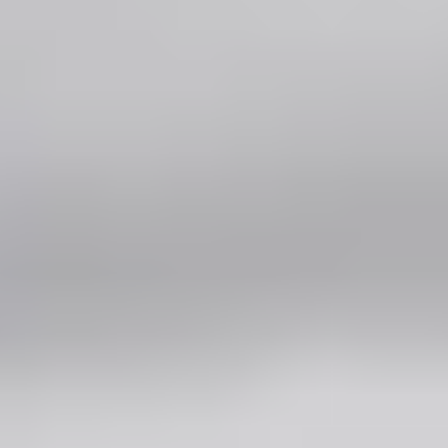
Wichtig für deine Positionierung: Das private
Dachsegment hat 2025 spürbar nachgelassen. Der
BSW-Solar geht davon aus, dass 2025 etwa 453.800
neue Dach-Solaranlagen im Heimsegment bis 30
Kilowatt in Betrieb genommen wurden, basierend auf
Zahlen aus dem Marktstammdatenregister der
Bundesnetzagentur. Die Zahl klingt hoch, ist aber um
29 Prozent niedriger als 2024. Das bedeutet:
Endkunden überlegen länger und vergleichen mehr.
Genau deshalb gewinnt der Betrieb, der zum richtigen
Zeitpunkt sichtbar ist und schnell reagiert.
Ein starker Hebel ist die Kopplung mehrerer Gewerke.
Bereits acht von zehn neu installierten Photovoltaik-
Dachanlagen im Heimsegment werden in Kombination