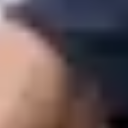
einziger Auftrag die Monatskosten oft um ein
Vielfaches deckt. Entscheidend ist deine
Abschlussquote und ob die Anfragen exklusiv und
vorqualifiziert sind.
VORSICHT BEI "LEADS AB 20 EURO"
Billige Leads aus Portalen sind selten exklusiv und
oft schlecht qualifiziert. Wenn dieselbe Anfrage an
fünf Betriebe geht, sinkt deine reale
Abschlusschance drastisch. Rechne immer die
Kosten pro tatsächlichem Auftrag, nicht pro Lead.
Anfragenfluss nennt bewusst keine pauschalen Preise
oder Quoten, weil sie stark vom Gewerk, Einzugsgebiet
und Wettbewerb abhängen. In einem
kostenlosen