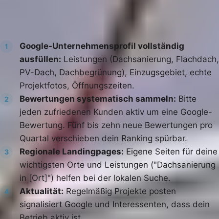
Konkret:
Google-Unternehmensprofil vollständig
1
ausfüllen:
Leistungen (Dachsanierung, Flachdach,
PV-Dach, Dachbegrünung), Einzugsgebiet, echte
Projektfotos, Öffnungszeiten.
Bewertungen systematisch sammeln:
Bitte
2
jeden zufriedenen Kunden aktiv um eine Google-
Bewertung. Fünf bis zehn neue Bewertungen pro
Quartal verschieben dein Ranking spürbar.
Regionale Landingpages:
Eigene Seiten für deine
3
wichtigsten Orte und Leistungen ("Dachsanierung
in [Ort]") helfen bei der lokalen Suche.
Aktualität:
Regelmäßig Projekte posten
4
signalisiert Google und Interessenten, dass dein
Betrieb aktiv ist.