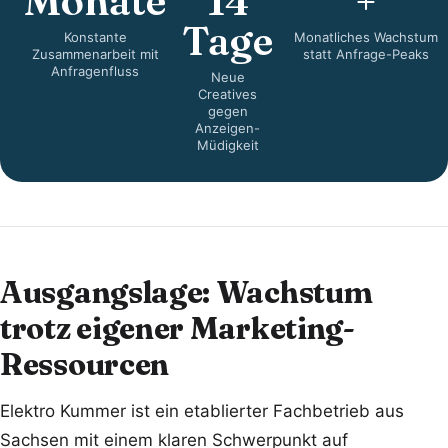
Monate
14
+
Tage
Konstante
Monatliches Wachstum
Zusammenarbeit mit
statt Anfrage-Peaks
Anfragenfluss
Neue
Creatives
gegen
Anzeigen-
Müdigkeit
Ausgangslage: Wachstum
trotz eigener Marketing-
Ressourcen
Elektro Kummer ist ein etablierter Fachbetrieb aus
Sachsen mit einem klaren Schwerpunkt auf