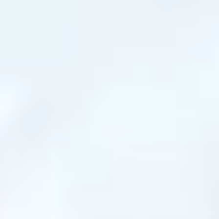
Aufträge annehmen, wenn sie nur das
Personal hätten. Der Engpass ist längst nicht
mehr der Kunde, sondern der
Monteur
. Der
Zentralverband des Deutschen Handwerks
schätzt rund
250.000 offene Stellen
im
Handwerk, und im für PV-Betriebe wichtigen
SHK-Bereich bleibt eine Stelle im Schnitt
246
Tage
unbesetzt. Wer wachsen will, muss
Recruiting genauso ernst nehmen wie die
Kundengewinnung. Diese fünf Wege funktionieren
in der Praxis, belegt mit aktuellen Studien.
Der beste Monteur, den du nie findest,
arbeitet längst zufrieden beim