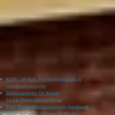
Angebot und schnelle Reaktion. Dieselben Hebel, die
einem Betrieb Kunden bringen, bringen ihm auch
Mitarbeiter. Wie unsere Kunden beides verbinden,
zeigen die
Kundenstimmen
. Wenn du Recruiting
planbar aufstellen willst, sprich mit uns über ein
Validierungsgespräch.
Quellen
KOFA / IW Köln: Fachkräftemangel in
Handwerksberufen
Bundesagentur für Arbeit:
Fachkräfteengpassanalyse
ZDH: Fachkräftesicherung im Handwerk
HERO Software / PowerUs: Studie