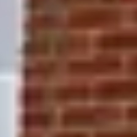
Überraschenderweise ist Gehalt nicht der häufigste
Wechselgrund. In einer Befragung von über 600
Handwerkern (2025) war mangelnde Wertschätzung mit
47 Prozent der wichtigste Grund für einen Jobwechsel, vor
fehlender Weiterbildung und fehlenden Aufstiegschancen.
Gleichzeitig wünschen sich viele eine überdurchschnittliche
Bezahlung. Wertschätzung und Entwicklung kommen
zuerst, das Gehalt muss aber stimmen.
Funktioniert Mitarbeiter-wirbt-Mitarbeiter im
Handwerk wirklich?
Ja, es ist einer der effizientesten Kanäle. Studien zeigen,
dass jede vierte Mitarbeiterempfehlung zu einer
Einstellung führt, verglichen mit etwa einer von zwanzig
bei klassischen Anzeigen. Obwohl nur ein kleiner Teil der
Bewerber über Empfehlungen kommt, entsteht ein großer
Teil der Einstellungen so. Prämien von 1.000 bis 2.000 Euro
sind üblich und günstig im Vergleich zu
Personalvermittlern.