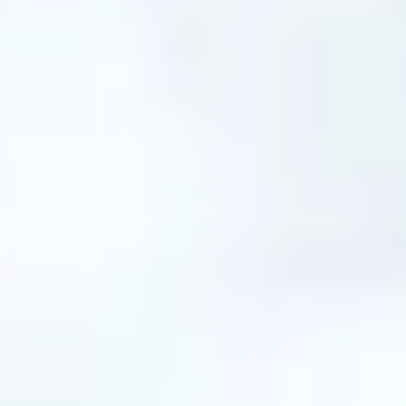
Wettbewerber. Die Frage ist nicht, ob er
wechseln würde, sondern ob er von dir
hört.
Der Fachkräftemangel ist real, und er
wird größer
Die Zahlen lassen wenig Spielraum für Beschönigung.
Das Kompetenzzentrum Fachkräftesicherung (KOFA /
IW Köln) bezifferte die rechnerische Fachkräftelücke in
Handwerksberufen für 2024 auf über
107.000
Personen
, für die es keine passenden arbeitslosen
Fachkräfte mehr gibt. Im Klartext: Rund die Hälfte aller
offenen Handwerksstellen ist strukturell nicht
besetzbar.