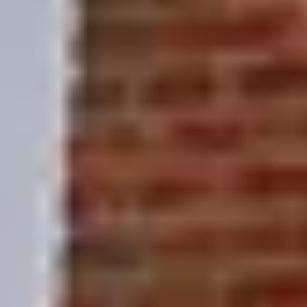
Im Bereich Sanitär, Heizung und Klima, einem Kernberuf
auch für PV-Betriebe, dauerte es laut Bundesagentur für
Arbeit im Schnitt rund 246 Tage, bis eine offene Stelle
besetzt war. Das sind über acht Monate. Klassische
Inserate reichen längst nicht mehr aus, um diesen Engpass
zu schließen.
Warum scheitern klassische Stellenanzeigen im
Handwerk?
Stellenanzeigen erreichen nur die rund 20 Prozent aktiv
suchenden Kandidaten. 80 Prozent des Potenzials stecken
in passiven Fachkräften, die einen Job haben, aber
wechseln würden, wenn man sie richtig anspricht. Diese
Gruppe erreicht man nur über gezielte Ansprache, etwa in
sozialen Netzwerken. Hinzu kommt: Viele Bewerber
brechen ab, wenn der Prozess nicht auf dem Smartphone
funktioniert.
Was wollen Handwerker wirklich, ist es nur das
Gehalt?