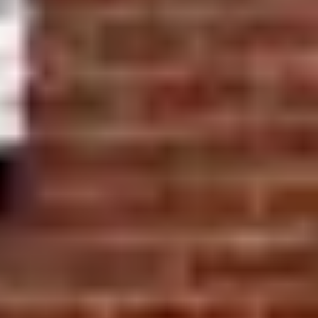
Markt & Recht
Wärmepumpen-Kunden
gewinnen nach dem GEG-Update 2026: Der
Leitfaden für SHK-Betriebe
Aus dem Haus
Landingpage für PV- und
Heizungsbetriebe 2026: Die 9 Elemente für
qualifizierte Termine
Markt & Recht
EEG-Reform 2027: Wie du 2026
als Verkaufsargument für mehr Abschlüsse
nutzt
Markt & Recht
Wärmepumpen-Anfragen trotz
Förderchaos 2026: So machst du Termine
draus
Bereit, planbar an mehr Anfragen zu kommen?