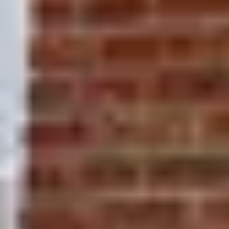
Wie groß ist der Fachkräftebedarf speziell in der
PV-Branche?
In der deutschen Photovoltaik- und Speicherbranche
arbeiten laut Bundesverband Solarwirtschaft rund 120.000
Menschen, bis 2030 sollen mehrere tausend Vollzeitstellen
hinzukommen. Weil viele Betriebe offene Stellen nicht
besetzen können, startete der Verband 2025 ein eigenes
Jobportal. Besonders gesucht sind Bauelektriker, Monteure
und Meister mit PV-Schwerpunkt.
Mehr qualifizierte Anfragen für deinen
Betrieb?
Im Validierungsgespräch zeigen wir dir, wie das AFVQ-
System Vor-Ort-Termine in deinen Kalender bringt.
Validierungsgespräch starten
Weitere Beiträge