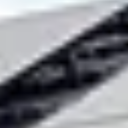
Hier liegt der größte Denkfehler vieler Betriebe: Sie
glauben, es gehe nur ums Geld. Eine Befragung von
über 600 Handwerkern aus dem Jahr 2025 zeichnet
ein anderes Bild der wichtigsten Wechselgründe:
Anteil der
Rang
Wechselgrund
Befragten
1
Mangelnde Anerkennung und
47 %
Wertschätzung
2
Fehlende
34,8 %
Weiterbildungsmöglichkeiten
3
Fehlende Aufstiegschancen
32,1 %
4
Schlechter Umgangston
31,1 %