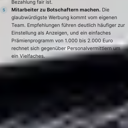
Bezahlung fair ist.
Mitarbeiter zu Botschaftern machen.
Die
5
glaubwürdigste Werbung kommt vom eigenen
Team. Empfehlungen führen deutlich häufiger zur
Einstellung als Anzeigen, und ein einfaches
Prämienprogramm von 1.000 bis 2.000 Euro
rechnet sich gegenüber Personalvermittlern um
ein Vielfaches.
Ein Vergleich der Kanäle zeigt, wo der Aufwand sich
lohnt:
Eignung
Kanal
Reichweite / Wirkung
Handwe
Zeitungs- und
nur aktiv Suchende
sinkend
Standardanzeige
(~20 %)