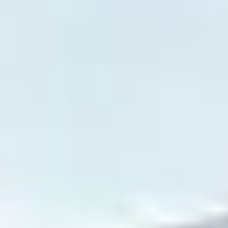
kommen heute vom Smartphone, und
37 Prozent der
Bewerber brechen ab
, wenn der Prozess nicht mobil
funktioniert. Eine umständliche Bewerbung mit
Lebenslauf-Pflicht und Desktop-Formular kostet dich
genau die Kandidaten, die du suchst.
IN ZWEI MINUTEN BEWERBEN
Streiche Lebenslauf- und Anschreiben-Pflicht aus
dem Bewerbungsformular und mach es
smartphone-tauglich. Wer in unter zwei Minuten
bewerben kann, schickt die Bewerbung auch
abends vom Sofa ab, statt sie auf später zu
verschieben und zu vergessen.
Was Fachkräfte wirklich wollen