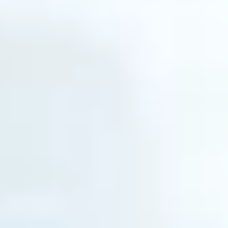
250.000
246
−3,9
Tage
Mio
geschätzte offene Stellen
im Handwerk (ZDH)
durchschnittliche
Erwerbspersonen
Vakanzzeit im
weniger bis 2030
SHK-Bereich
Und es wird nicht besser. Bis 2030 sinkt die Zahl der
Erwerbspersonen in Deutschland um rund 3,9
Millionen. Speziell in der Photovoltaik arbeiten heute
etwa 120.000 Menschen, mit weiter steigendem
Bedarf, weshalb der Bundesverband Solarwirtschaft
2025 ein
eigenes Jobportal
startete. Wer im