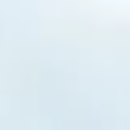
Wettbewerb um diese Fachkräfte gewinnen will, muss
umdenken.
Warum klassische Stellenanzeigen
scheitern
Die Zeitungsanzeige und das Standard-Jobportal
haben ein grundsätzliches Problem: Sie erreichen nur
die rund
20 Prozent aktiv suchenden
Kandidaten. Die
anderen
80 Prozent
sind passiv: Sie haben einen Job,
sind aber wechselbereit, wenn das richtige Angebot
kommt. Genau diese Gruppe erreichst du mit einer
Anzeige nie.
Dazu kommt eine zweite Hürde, die viele Betriebe
unterschätzen: Über 65 Prozent der Bewerbungen