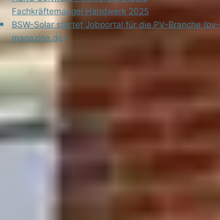
Fachkräftemangel Handwerk 2025
BSW-Solar startet Jobportal für die PV-Branche (pv-
magazine.de)
Häufige Fragen
Wie viele Fachkräfte fehlen im Handwerk in
Deutschland?
Der Zentralverband des Deutschen Handwerks schätzt
rund 250.000 offene Stellen im Handwerk. Das
Kompetenzzentrum Fachkräftesicherung (KOFA/IW Köln)
bezifferte die rechnerische Fachkräftelücke in
Handwerksberufen für 2024 auf über 107.000 Personen,
für die es schlicht keine passenden arbeitslosen Fachkräfte
mehr gibt. Damit ist rund die Hälfte aller offenen
Handwerksstellen strukturell unbesetzbar.
Wie lange dauert es, eine Stelle im Handwerk zu
besetzen?