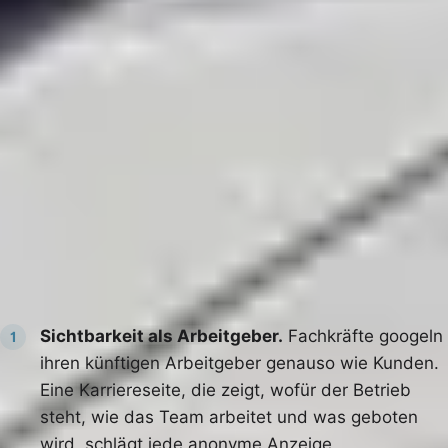
Gehalt ist wichtig, viele wünschen sich ausdrücklich
eine überdurchschnittliche Bezahlung, aber es ist nicht
der Auslöser Nummer eins. Wer also nur über den Lohn
konkurriert, kämpft an der falschen Front.
Wertschätzung, Entwicklung und ein gutes Team sind
die stärkeren Hebel, und sie sind günstiger als ein
dauerhafter Gehaltswettlauf.
Fünf Wege, die 2026 funktionieren
Sichtbarkeit als Arbeitgeber.
Fachkräfte googeln
1
ihren künftigen Arbeitgeber genauso wie Kunden.
Eine Karriereseite, die zeigt, wofür der Betrieb
steht, wie das Team arbeitet und was geboten
wird, schlägt jede anonyme Anzeige,